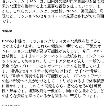
ョンシステム（BAS）は、国内外の連邦民間施設の安全で効
果的な運営を維持する上で重要な役割を担っています。 し
かし、これらのシステムは、大使館、NASA、郵便施設、病
院など、ミッションのセキュリティの見落とされがちな側面
です。
問題記述
BMSの中断は、ミッションクリティカルな業務を妨げるこ
とがよくあります。 これらの機能を中断すると、下流のオ
ペレーションに影響が及ぶ可能性があります。 今日、BMS
は成長し、ますますインターネットに接続され、インターネ
ットを介して制御され、リモートアクセスがあり、一般的に
安全でないプロトコルとレガシーシステムを使用していま
す。 適切なセキュリティ制御がなければ、サイバー脅威に
対して独自の脆弱性を持つ可能性があり、OTネットワーク
の他の部分への足がかりとして、トリガされるまで休眠状態
に置かれます。 これらの問題をさらに悪化させるのは可視
性の限界です。連邦政府は一般的に、国内でも海外でも、ど
のような資産を持っているかを知るのに苦労しています。
ソリューション