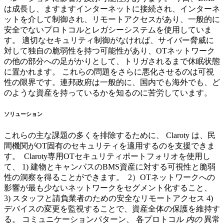
は成長し、ますますインターネットに接続され、インターネ
ットを介して制御され、リモートアクセスがあり、一般的に
安全でないプロトコルとレガシーシステムを使用していま
す。 適切なセキュリティ制御がなければ、サイバー脅威に
対して独自の脆弱性を持つ可能性があり、OTネットワーク
の他の部分への足がかりとして、トリガされるまで休眠状態
に置かれます。 これらの問題をさらに悪化させるのは可視
性の限界です。連邦政府は一般的に、国内でも海外でも、ど
のような資産を持っているかを知るのに苦労しています。
ソリューション
これらの主な課題の多くを排除するために、 Claroty は、民
間機関がOT固有のセキュリティを適用するのを支援できま
す。 Claroty専用OTセキュリティポートフォリオを使用し
て、 1) 建物とキャンパスのBMS資産に対する可視性と脆弱
性の洞察を得ることができます。 2）OTネットワークへの
影響が最も少ないネットワークをセグメント化すること、
3) スタッフと請負業者のための安全なリモートアクセス 4)
デバイスの変更を監視することで、資産全体の保護を維持す
る。 コミュニケーションパターン、 各プロトコル
内の
異常