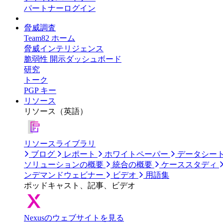
パートナーログイン
脅威調査
Team82 ホーム
脅威インテリジェンス
脆弱性 開示ダッシュボード
研究
トーク
PGP キー
リソース
リソース（英語）
リソースライブラリ
ブログ
レポート
ホワイトペーパー
データシー
ソリューションの概要
統合の概要
ケーススタディ
ンデマンドウェビナー
ビデオ
用語集
ポッドキャスト、記事、ビデオ
Nexusのウェブサイトを見る