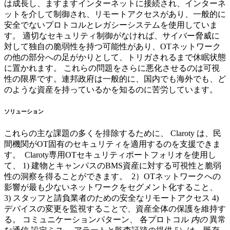
は成長し、ますますインターネットに接続され、インターネ
ットを介して制御され、リモートアクセスがあり、一般的に
安全でないプロトコルとレガシーシステムを使用していま
す。 適切なセキュリティ制御がなければ、サイバー脅威に
対して独自の脆弱性を持つ可能性があり、OTネットワーク
の他の部分への足がかりとして、トリガされるまで休眠状態
に置かれます。 これらの問題をさらに悪化させるのは可視
性の限界です。連邦政府は一般的に、国内でも海外でも、ど
のような資産を持っているかを知るのに苦労しています。
ソリューション
これらの主な課題の多くを排除するために、 Claroty は、民
間機関がOT固有のセキュリティを適用するのを支援できま
す。 Claroty専用OTセキュリティポートフォリオを使用し
て、 1) 建物とキャンパスのBMS資産に対する可視性と脆弱
性の洞察を得ることができます。 2）OTネットワークへの
影響が最も少ないネットワークをセグメント化すること、
3) スタッフと請負業者のための安全なリモートアクセス 4)
デバイスの変更を監視することで、資産全体の保護を維持す
る。 コミュニケーションパターン、 各プロトコル
内の
異常