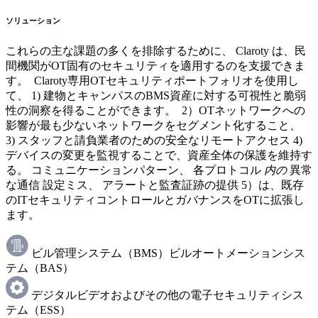
ソリューション
これらの主な課題の多くを排除するために、 Claroty は、民
間機関がOT固有のセキュリティを適用するのを支援できま
す。 Claroty専用OTセキュリティポートフォリオを使用し
て、 1) 建物とキャンパスのBMS資産に対する可視性と脆弱
性の洞察を得ることができます。 2）OTネットワークへの
影響が最も少ないネットワークをセグメント化すること、
3) スタッフと請負業者のための安全なリモートアクセス 4)
デバイスの変更を監視することで、資産全体の保護を維持す
る。 コミュニケーションパターン、 各プロトコル
内の
異常
な通信 設定ミス、 アラートと監査証跡の提供 5）は、既存
のITセキュリティコントロールとガバナンスをOTに拡張し
ます。
ビル管理システム（BMS）ビルオートメーションシス
テム（BAS）
デジタルビデオおよびその他の電子セキュリティシス
テム（ESS）