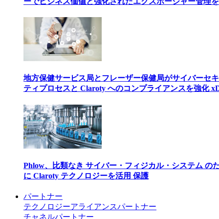
ーでビジネス価値と強化されたエクスポージャー管理を
地方保健サービス局とフレーザー保健局がサイバーセキ
ティプロセスと Claroty へのコンプライアンスを強化 xD
Phlow、比類なき サイバー・フィジカル・システム の
に Claroty テクノロジーを活用 保護
パートナー
テクノロジーアライアンスパートナー
チャネルパートナー