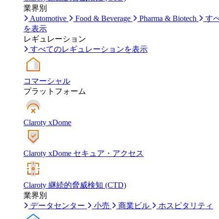
業界別
Automotive
Food & Beverage
Pharma & Biotech
す
を表示
レギュレーション
すべてのレギュレーションを表示
コマーシャル
プラットフォーム
Claroty xDome
Claroty xDome セキュア・アクセス
Claroty 継続的脅威検知 (CTD)
業界別
データセンター
小売
商業ビル
ホスピタリティ