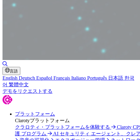
検索の切り替え
言語
English
Deutsch
Español
Français
Italiano
Português
日本語
한국
어
繁體中文
デモをリクエストする
プラットフォーム
Clarotyプラットフォーム
クラロティ・プラットフォームを体験する
Claroty C
護 プログラム
AI セキュリティ エージェント、クレ