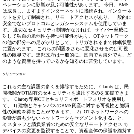
ペレーションに影響が及ぶ可能性があります。 今日、BMS
は成長し、ますますインターネットに接続され、インターネ
ットを介して制御され、リモートアクセスがあり、一般的に
安全でないプロトコルとレガシーシステムを使用していま
す。 適切なセキュリティ制御がなければ、サイバー脅威に
対して独自の脆弱性を持つ可能性があり、OTネットワーク
の他の部分への足がかりとして、トリガされるまで休眠状態
に置かれます。 これらの問題をさらに悪化させるのは可視
性の限界です。連邦政府は一般的に、国内でも海外でも、ど
のような資産を持っているかを知るのに苦労しています。
ソリューション
これらの主な課題の多くを排除するために、 Claroty は、民
間機関がOT固有のセキュリティを適用するのを支援できま
す。 Claroty専用OTセキュリティポートフォリオを使用し
て、 1) 建物とキャンパスのBMS資産に対する可視性と脆弱
性の洞察を得ることができます。 2）OTネットワークへの
影響が最も少ないネットワークをセグメント化すること、
3) スタッフと請負業者のための安全なリモートアクセス 4)
デバイスの変更を監視することで、資産全体の保護を維持す