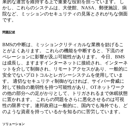
果的な運営を維持する上で重要な役割を担っています。 し
かし、これらのシステムは、大使館、NASA、郵便施設、病
院など、ミッションのセキュリティの見落とされがちな側面
です。
問題記述
BMSの中断は、ミッションクリティカルな業務を妨げるこ
とがよくあります。 これらの機能を中断すると、下流のオ
ペレーションに影響が及ぶ可能性があります。 今日、BMS
は成長し、ますますインターネットに接続され、インターネ
ットを介して制御され、リモートアクセスがあり、一般的に
安全でないプロトコルとレガシーシステムを使用していま
す。 適切なセキュリティ制御がなければ、サイバー脅威に
対して独自の脆弱性を持つ可能性があり、OTネットワーク
の他の部分への足がかりとして、トリガされるまで休眠状態
に置かれます。 これらの問題をさらに悪化させるのは可視
性の限界です。連邦政府は一般的に、国内でも海外でも、ど
のような資産を持っているかを知るのに苦労しています。
ソリューション