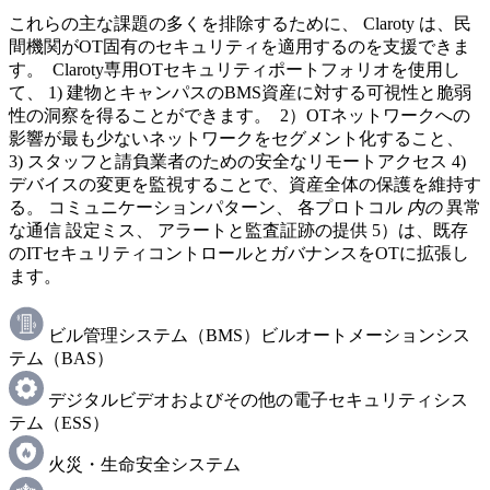
これらの主な課題の多くを排除するために、 Claroty は、民
間機関がOT固有のセキュリティを適用するのを支援できま
す。 Claroty専用OTセキュリティポートフォリオを使用し
て、 1) 建物とキャンパスのBMS資産に対する可視性と脆弱
性の洞察を得ることができます。 2）OTネットワークへの
影響が最も少ないネットワークをセグメント化すること、
3) スタッフと請負業者のための安全なリモートアクセス 4)
デバイスの変更を監視することで、資産全体の保護を維持す
る。 コミュニケーションパターン、 各プロトコル
内の
異常
な通信 設定ミス、 アラートと監査証跡の提供 5）は、既存
のITセキュリティコントロールとガバナンスをOTに拡張し
ます。
ビル管理システム（BMS）ビルオートメーションシス
テム（BAS）
デジタルビデオおよびその他の電子セキュリティシス
テム（ESS）
火災・生命安全システム