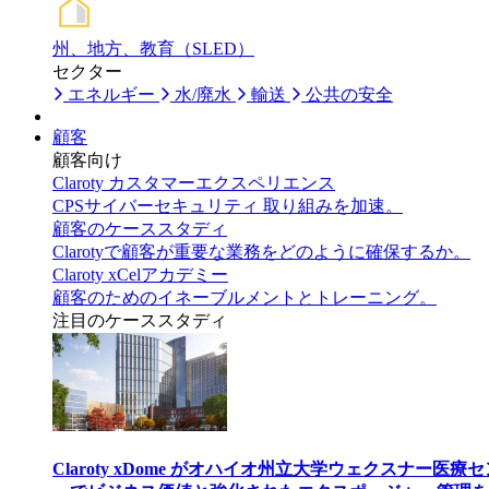
州、地方、教育（SLED）
セクター
エネルギー
水/廃水
輸送
公共の安全
顧客
顧客向け
Claroty カスタマーエクスペリエンス
CPSサイバーセキュリティ 取り組みを加速。
顧客のケーススタディ
Clarotyで顧客が重要な業務をどのように確保するか。
Claroty xCelアカデミー
顧客のためのイネーブルメントとトレーニング。
注目のケーススタディ
Claroty xDome がオハイオ州立大学ウェクスナー医療