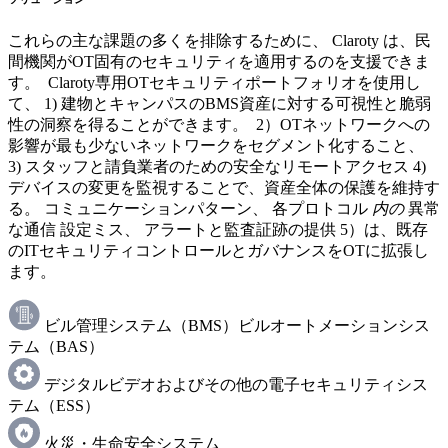
これらの主な課題の多くを排除するために、 Claroty は、民
間機関がOT固有のセキュリティを適用するのを支援できま
す。 Claroty専用OTセキュリティポートフォリオを使用し
て、 1) 建物とキャンパスのBMS資産に対する可視性と脆弱
性の洞察を得ることができます。 2）OTネットワークへの
影響が最も少ないネットワークをセグメント化すること、
3) スタッフと請負業者のための安全なリモートアクセス 4)
デバイスの変更を監視することで、資産全体の保護を維持す
る。 コミュニケーションパターン、 各プロトコル
内の
異常
な通信 設定ミス、 アラートと監査証跡の提供 5）は、既存
のITセキュリティコントロールとガバナンスをOTに拡張し
ます。
ビル管理システム（BMS）ビルオートメーションシス
テム（BAS）
デジタルビデオおよびその他の電子セキュリティシス
テム（ESS）
火災・生命安全システム