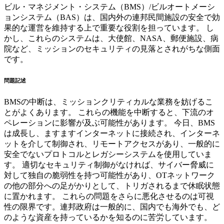
ビル・マネジメント・システム（BMS）/ビルオートメーシ
ョンシステム（BAS）は、国内外の連邦民間施設の安全で効
果的な運営を維持する上で重要な役割を担っています。 し
かし、これらのシステムは、大使館、NASA、郵便施設、病
院など、ミッションのセキュリティの見落とされがちな側面
です。
問題記述
BMSの中断は、ミッションクリティカルな業務を妨げるこ
とがよくあります。 これらの機能を中断すると、下流のオ
ペレーションに影響が及ぶ可能性があります。 今日、BMS
は成長し、ますますインターネットに接続され、インターネ
ットを介して制御され、リモートアクセスがあり、一般的に
安全でないプロトコルとレガシーシステムを使用していま
す。 適切なセキュリティ制御がなければ、サイバー脅威に
対して独自の脆弱性を持つ可能性があり、OTネットワーク
の他の部分への足がかりとして、トリガされるまで休眠状態
に置かれます。 これらの問題をさらに悪化させるのは可視
性の限界です。連邦政府は一般的に、国内でも海外でも、ど
のような資産を持っているかを知るのに苦労しています。