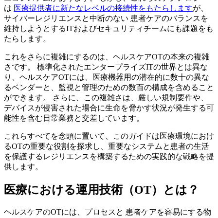
は
医療提供者に新たなレベルの接続性をもたらします
が、
サイバーレジリエンスと中断のない 患者ケアのバランスを
維持しようとするITおよびセキュリティチームにも課題をも
たらします。
これをさらに複雑にするのは、ヘルスケアOTの本来の複雑
さです。 標準化されたエンタープライズITの世界とは異な
り、ヘルスケアOTには、医療機器用の潜在的に数十の異な
るベンダーと、監視と管理のための数百の構成を含めること
ができます。 さらに、この複雑さは、厳しい規制要件や、
デバイスが侵害された場合に生命を脅かす状況が発生する可
能性を含む日常業務と交差しています。
これらすべてを念頭に置いて、このガイドは医療環境におけ
るOTの重要な役割を探求し、重要なシステムと患者の生活
を保護するレジリエンスを構築するための実践的な戦略を提
供します。
医療における運用技術（OT）とは？
ヘルスケアのOTには、プロセスと 患者ケアを容易にする物