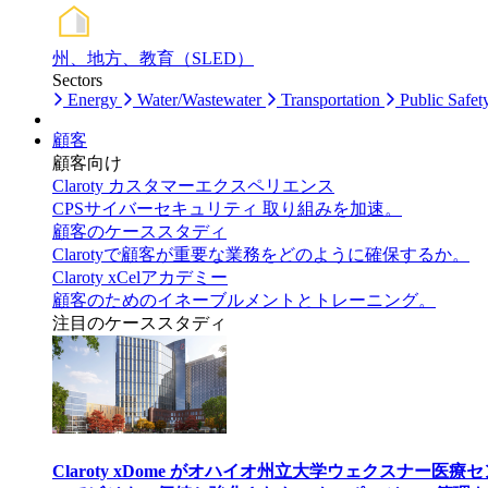
州、地方、教育（SLED）
Sectors
Energy
Water/Wastewater
Transportation
Public Safet
顧客
顧客向け
Claroty カスタマーエクスペリエンス
CPSサイバーセキュリティ 取り組みを加速。
顧客のケーススタディ
Clarotyで顧客が重要な業務をどのように確保するか。
Claroty xCelアカデミー
顧客のためのイネーブルメントとトレーニング。
注目のケーススタディ
Claroty xDome がオハイオ州立大学ウェクスナー医療