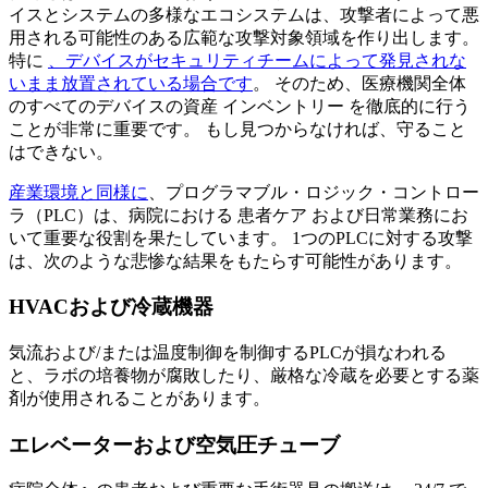
イスとシステムの多様なエコシステムは、攻撃者によって悪
用される可能性のある広範な攻撃対象領域を作り出します。
特に
、デバイスがセキュリティチームによって発見されな
いまま放置されている場合です
。 そのため、医療機関全体
のすべてのデバイスの資産 インベントリー を徹底的に行う
ことが非常に重要です。 もし見つからなければ、守ること
はできない。
産業環境と同様に
、プログラマブル・ロジック・コントロー
ラ（PLC）は、病院における 患者ケア および日常業務にお
いて重要な役割を果たしています。 1つのPLCに対する攻撃
は、次のような悲惨な結果をもたらす可能性があります。
HVACおよび冷蔵機器
気流および/または温度制御を制御するPLCが損なわれる
と、ラボの培養物が腐敗したり、厳格な冷蔵を必要とする薬
剤が使用されることがあります。
エレベーターおよび空気圧チューブ