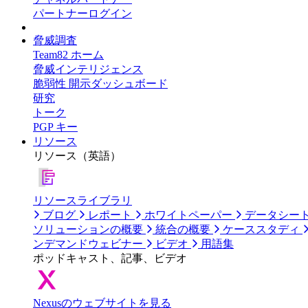
パートナーログイン
脅威調査
Team82 ホーム
脅威インテリジェンス
脆弱性 開示ダッシュボード
研究
トーク
PGP キー
リソース
リソース（英語）
リソースライブラリ
ブログ
レポート
ホワイトペーパー
データシー
ソリューションの概要
統合の概要
ケーススタディ
ンデマンドウェビナー
ビデオ
用語集
ポッドキャスト、記事、ビデオ
Nexusのウェブサイトを見る