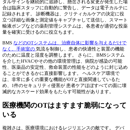
タルサインを継続的に追跡し、懸念される変更が発生した場
合は臨床スタッフに自動的に警告し、データは電子カルテに
記録されます。 診断機器は、クリティカルケアの決定に役
立つ詳細な画像と測定値をキャプチャして送信し、スマート
輸液ポンプなどの薬剤管理システムは、各患者が適切な投薬
量を確実に受けるのに役立ちます。
BMS
などのOTシステムは、治療自体に影響を与えるだけで
なく、手術室の
気流を制御し、患者の快適性と装置の機能
のために温度と湿度を調整します。 さらに、BMSシステム
を介したHVACやその他の環境管理は、病院が感染の可能
性、医薬品の安定性、救命装置の性能をどのように封じ込め
ることができるかに直接影響します。 ヘルスケア環境で
は、非常に多くの重要な機能がOTと直接関連しているた
め、1件のセキュリティ侵害が 患者ケアほぼすべての面に壊
滅的なカスケード効果をもたらす可能性があります。
医療機関のOTはますます脆弱になって
いる
複雑さは、医療環境におけるレジリエンスの敵です。 デバ