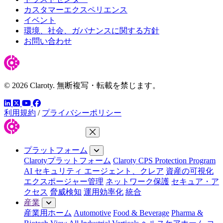
カスタマーエクスペリエンス
イベント
環境、社会、ガバナンスに関する方針
お問い合わせ
© 2026 Claroty. 無断複写・転載を禁じます。
LinkedIn
YouTube
Facebook
ツイッター
利用規約
/
プライバシーポリシー
メニューを閉じる
プラットフォーム
Clarotyプラットフォーム
Claroty CPS Protection Program
AI セキュリティ エージェント、クレア
資産の可視化
エクスポージャー管理
ネットワーク保護
セキュア・ア
クセス
脅威検知
運用効率化
統合
産業
産業用ホーム
Automotive
Food & Beverage
Pharma &