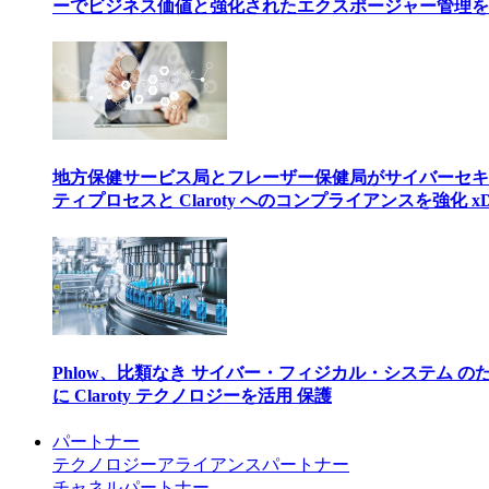
ーでビジネス価値と強化されたエクスポージャー管理を
地方保健サービス局とフレーザー保健局がサイバーセキ
ティプロセスと Claroty へのコンプライアンスを強化 xD
Phlow、比類なき サイバー・フィジカル・システム の
に Claroty テクノロジーを活用 保護
パートナー
テクノロジーアライアンスパートナー
チャネルパートナー