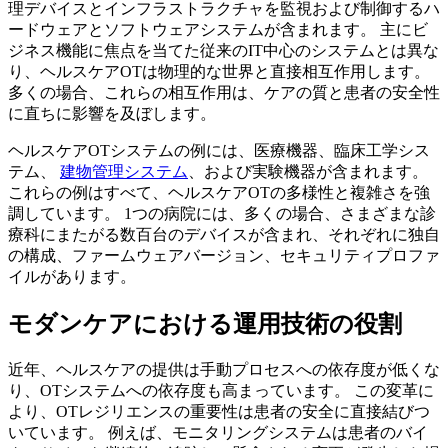
理デバイスとインフラストラクチャを監視および制御するハ
ードウェアとソフトウェアシステムが含まれます。 主にビ
ジネス機能に焦点を当てた従来のIT中心のシステムとは異な
り、ヘルスケアOTは物理的な世界と直接相互作用します。
多くの場合、これらの相互作用は、ケアの質と患者の安全性
に直ちに影響を及ぼします。
ヘルスケアOTシステムの例には、医療機器、臨床工学シス
テム、
建物管理システム
、および実験機器が含まれます。
これらの例はすべて、ヘルスケアOTの多様性と複雑さを強
調しています。 1つの病院には、多くの場合、さまざまな診
療科にまたがる数百台のデバイスが含まれ、それぞれに独自
の構成、ファームウェアバージョン、セキュリティプロファ
イルがあります。
モダンケアにおける運用技術の役割
近年、ヘルスケアの提供は手動プロセスへの依存度が低くな
り、OTシステムへの依存度も高まっています。 この変革に
より、OTレジリエンスの重要性は患者の安全に直接結びつ
いています。 例えば、モニタリングシステムは患者のバイ