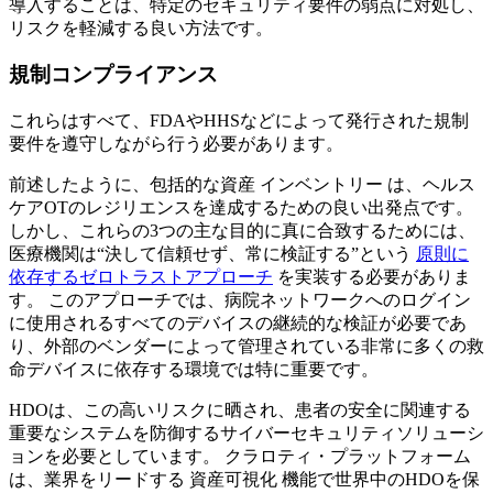
導入することは、特定のセキュリティ要件の弱点に対処し、
リスクを軽減する良い方法です。
規制コンプライアンス
これらはすべて、FDAやHHSなどによって発行された規制
要件を遵守しながら行う必要があります。
前述したように、包括的な資産 インベントリー は、ヘルス
ケアOTのレジリエンスを達成するための良い出発点です。
しかし、これらの3つの主な目的に真に合致するためには、
医療機関は“決して信頼せず、常に検証する”という
原則に
依存するゼロトラストアプローチ
を実装する必要がありま
す。 このアプローチでは、病院ネットワークへのログイン
に使用されるすべてのデバイスの継続的な検証が必要であ
り、外部のベンダーによって管理されている非常に多くの救
命デバイスに依存する環境では特に重要です。
HDOは、この高いリスクに晒され、患者の安全に関連する
重要なシステムを防御するサイバーセキュリティソリューシ
ョンを必要としています。 クラロティ・プラットフォーム
は、業界をリードする 資産可視化 機能で世界中のHDOを保