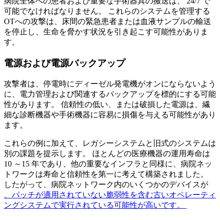
病院全体への患者および重要な手術器具の搬送は、 24/7 で
可能でなければなりません。 これらのシステムを管理する
OTへの攻撃は、床間の緊急患者または血液サンプルの輸送
を停止し、生命を脅かす状況を引き起こす可能性がありま
す。
電源および電源バックアップ
攻撃者は、停電時にディーゼル発電機がオンにならないよう
に、電力管理および関連するバックアップを標的にする可能
性があります。 信頼性の低い、または破損した電源は、繊
細な診断機器や手術機器に容易に損傷を与える可能性があり
ます。
これらの例に加えて、レガシーシステムと旧式のシステムは
別の課題を提示します。 ほとんどの医療機器の運用寿命は
10 ～15 年であり、他の重要なインフラと同様に、病院ネッ
トワークは寿命と信頼性を第一に考えて構築されました。
したがって、病院ネットワーク内のいくつかのデバイスが
、パッチが適用されていない脆弱性を含む古いオペレーティ
ングシステムで実行されている可能性が高いです。