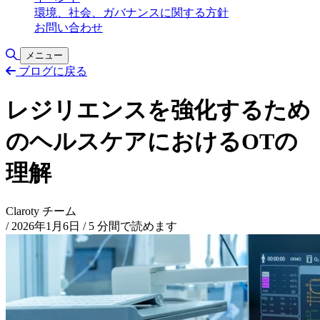
環境、社会、ガバナンスに関する方針
お問い合わせ
検索の切り替え
メニュー
ブログに戻る
レジリエンスを強化するため
のヘルスケアにおけるOTの
理解
Claroty チーム
/
2026年1月6日
/
5 分間で読めます