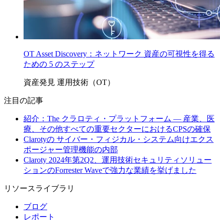
OT Asset Discovery：ネットワーク 資産の可視性を得る
ための 5 のステップ
資産発見
運用技術（OT）
注目の記事
紹介：The クラロティ・プラットフォーム — 産業、医
療、その他すべての重要セクターにおけるCPSの確保
Clarotyの サイバー・フィジカル・システム向けエクス
ポージャー管理機能の内部
Claroty 2024年第2Q2、運用技術セキュリティソリュー
ションのForrester Waveで強力な業績を挙げました
リソースライブラリ
ブログ
レポート